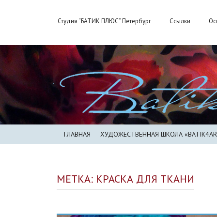
П
р
Студия “БАТИК ПЛЮС” Петербург
Ссылки
Ос
о
п
у
с
т
и
т
ь
ГЛАВНАЯ
ХУДОЖЕСТВЕННАЯ ШКОЛА «BATIK4AR
РАСПИСАНИЕ И ПРОГРАММА
МЕТКА: КРАСКА ДЛЯ ТКАНИ