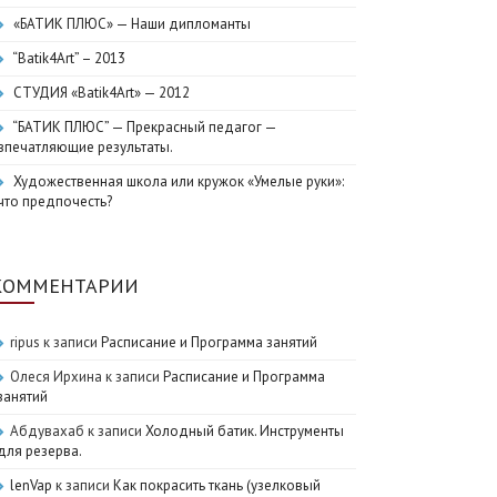
«БАТИК ПЛЮС» — Наши дипломанты
“Batik4Art” – 2013
СТУДИЯ «Batik4Art» — 2012
“БАТИК ПЛЮС” — Прекрасный педагог —
впечатляющие результаты.
Художественная школа или кружок «Умелые руки»:
что предпочесть?
КОММЕНТАРИИ
ripus
к записи
Расписание и Программа занятий
Олеся Ирхина
к записи
Расписание и Программа
занятий
Абдувахаб
к записи
Холодный батик. Инструменты
для резерва.
lenVap
к записи
Как покрасить ткань (узелковый