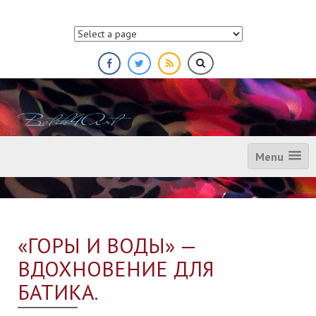
П
р
о
п
у
с
т
и
т
ь
Menu
«ГОРЫ И ВОДЫ» —
ВДОХНОВЕНИЕ ДЛЯ
БАТИКА.