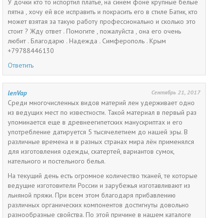
У дочки кто то испортил платье, на синем фоне крупные белые
пятна , хочу ей все исправить и покрасить его в стиле Батик, кто
может взятая за такую работу профессионально и сколько это
стоит ? Жду ответ . Помогите , пожалуйста , она его очень
любит . Благодарю . Надежда . Симферополь . Крым
+79788446130
Ответить
lenVap
Сентябрь 21, 2017
Среди многочисленных видов материй лен удерживает одно
из ведущих мест по известности. Такой материал в первый раз
упоминается еще в древнеегипетских манускриптах и его
употребление датируется 5 тысячелетием до нашей эры. В
различные времена и в разных странах мира лён применялся
для изготовления одежды, скатертей, вариантов сумок,
нательного и постельного белья.
На текущий день есть огромное количество тканей, те которые
ведущие изготовители России и зарубежья изготавливают из
льняной пряжи. При всем этом благодаря прибавлению
различных органических компонентов достигнуты довольно
разнообразные свойства. По этой причине в нашем каталоге