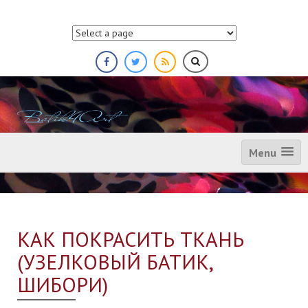
П
р
о
п
у
с
т
и
т
ь
Menu
КАК ПОКРАСИТЬ ТКАНЬ
(УЗЕЛКОВЫЙ БАТИК,
ШИБОРИ)