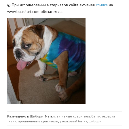
© При использовании материалов сайта активная
ссылка
на
www.batik4art.com обязательна.
Размещено в
Шибори
Метки:
активные красители
,
батик
,
окраска
ткани
,
проционовые красители
,
узелковый батик
,
шибори